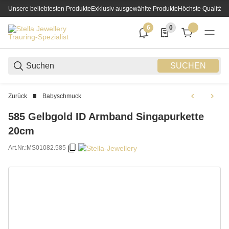
Unsere beliebtesten Produkte
Exklusiv ausgewählte Produkte
Höchste Qualität
6
0
6 neue Notifizierungen
0 Produkte in der List
SUCHEN
Zurück
Babyschmuck
585 Gelbgold ID Armband Singapurkette
20cm
Art.Nr.:
MS01082.585