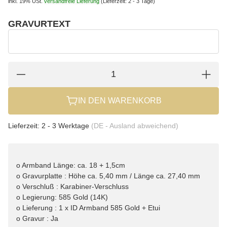
inkl. 19% USt.
versandfreie Lieferung
(Lieferzeit: 2 - 3 Tage)
GRAVURTEXT
wählen
Gravurtext
IN DEN WARENKORB
Lieferzeit:
2 - 3 Werktage
(DE - Ausland abweichend)
o Armband Länge: ca. 18 + 1,5cm
o Gravurplatte : Höhe ca. 5,40 mm / Länge ca. 27,40 mm
o Verschluß : Karabiner-Verschluss
o Legierung: 585 Gold (14K)
o Lieferung : 1 x ID Armband 585 Gold + Etui
o Gravur : Ja