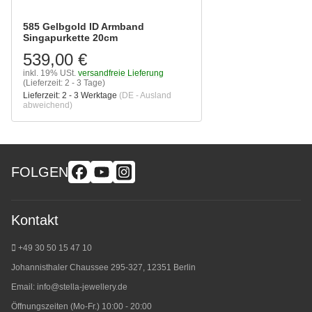
585 Gelbgold ID Armband
Singapurkette 20cm
539,00 €
inkl. 19% USt.
versandfreie Lieferung
(Lieferzeit: 2 - 3 Tage)
Lieferzeit:
2 - 3 Werktage
(DE - Ausland
abweichend)
FOLGEN
Kontakt
+49 30 50 15 47 10
Johannisthaler Chaussee 295-327, 12351 Berlin
Email:
info@stella-jewellery.de
Öffnungszeiten (Mo-Fr.) 10:00 - 20:00