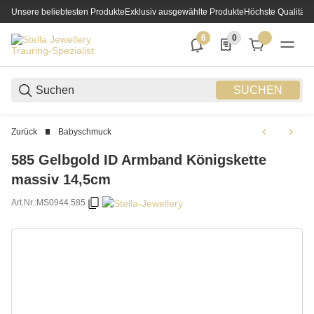
Unsere beliebtesten Produkte
Exklusiv ausgewählte Produkte
Höchste Qualität
6
0
6 neue Notifizierungen
0 Produkte in der List
SUCHEN
Zurück
Babyschmuck
585 Gelbgold ID Armband Königskette
massiv 14,5cm
Art.Nr.:
MS0944.585