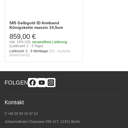
585 Gelbgold ID Armband
Königskette massiv 14,5cm
859,00 €
inkl. 19% USt.
versandfreie Lieferung
(Lieferzeit: 2 - 3 Tage)
Lieferzeit:
2 - 3 Werktage
(DE - Ausland
abweichend)
FOLGEN
Kontakt
+49 30 50 15 47 10
Johannisthaler Chaussee 295-327, 12351 Berlin