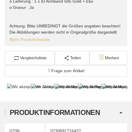
o Lieferung : 1 x ID Armband 585 Gold + Etui
o Gravur : Ja
Achtung: Bitte UNBEDINGT die Größen angaben beachten!
Die Abbildungen werden nicht in Originalgröße dargestellt.
Mehr Produktdetails
Vergleichsliste
Teilen
Merken
Frage zum Artikel
PRODUKTINFORMATIONEN
Produkteigenschaft
Wert
GTIN:
0730691716422