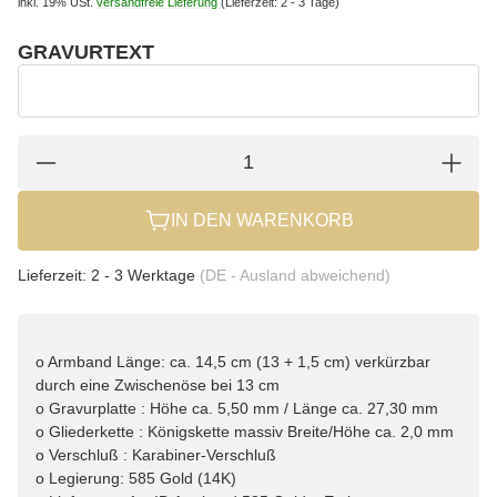
inkl. 19% USt.
versandfreie Lieferung
(Lieferzeit: 2 - 3 Tage)
GRAVURTEXT
wählen
Gravurtext
IN DEN WARENKORB
Lieferzeit:
2 - 3 Werktage
(DE - Ausland abweichend)
o Armband Länge: ca. 14,5 cm (13 + 1,5 cm) verkürzbar
durch eine Zwischenöse bei 13 cm
o Gravurplatte : Höhe ca. 5,50 mm / Länge ca. 27,30 mm
o Gliederkette : Königskette massiv Breite/Höhe ca. 2,0 mm
o Verschluß : Karabiner-Verschluß
o Legierung: 585 Gold (14K)