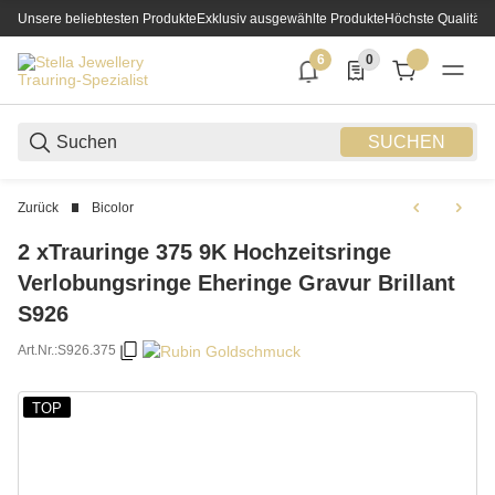
Unsere beliebtesten Produkte
Exklusiv ausgewählte Produkte
Höchste Qualität
6
0
6 neue Notifizierungen
0 Produkte in der List
SUCHEN
Zurück
Bicolor
2 xTrauringe 375 9K Hochzeitsringe
Verlobungsringe Eheringe Gravur Brillant
S926
Art.Nr.:
S926.375
TOP