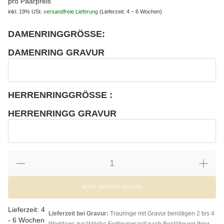
pro Paarpreis
inkl. 19% USt.
versandfreie Lieferung
(Lieferzeit: 4 – 6 Wochen)
DAMENRINGGRÖSSE:
wählen
Bitte wählen Sie eine Variation.
DAMENRING GRAVUR
wählen
Damenring Gravur
HERRENRINGGRÖSSE :
wählen
Bitte wählen Sie eine Variation.
HERRENRINGG GRAVUR
wählen
Herrenringg Gravur
BITTE VARIANTE WÄHLEN
Lieferzeit:
4
Lieferzeit bei Gravur:
Trauringe mit Gravur benötigen 2 bis 4
- 6 Wochen
Werktage zusätzliche Fertigungszeit nach Bestätigung Ihrer