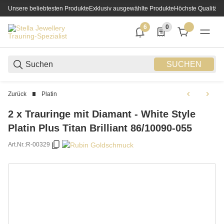
Unsere beliebtesten Produkte
Exklusiv ausgewählte Produkte
Höchste Qualität
6
0
6 neue Notifizierungen
0 Produkte in der List
SUCHEN
Zurück
Platin
2 x Trauringe mit Diamant - White Style
Platin Plus Titan Brilliant 86/10090-055
Art.Nr.:
R-00329