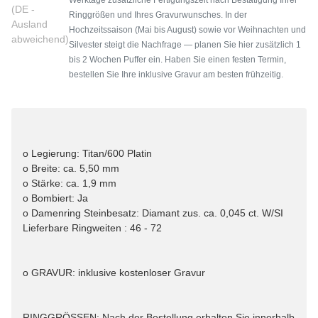
(DE -
Ringgrößen und Ihres Gravurwunsches. In der
Ausland
Hochzeitssaison (Mai bis August) sowie vor Weihnachten und
abweichend)
Silvester steigt die Nachfrage — planen Sie hier zusätzlich 1
bis 2 Wochen Puffer ein. Haben Sie einen festen Termin,
bestellen Sie Ihre inklusive Gravur am besten frühzeitig.
o Legierung: Titan/600 Platin
o Breite: ca. 5,50 mm
o Stärke: ca. 1,9 mm
o Bombiert: Ja
o Damenring Steinbesatz: Diamant zus. ca. 0,045 ct. W/SI
Lieferbare Ringweiten : 46 - 72
o GRAVUR: inklusive kostenloser Gravur
RINGGRÖSSEN: Nach der Bestellung erhalten Sie innerhalb