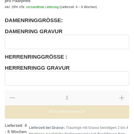
pro Paarpreis
inkl. 19% USt.
versandfreie Lieferung
(Lieferzeit: 4 – 6 Wochen)
DAMENRINGGRÖSSE:
wählen
Bitte wählen Sie eine Variation.
DAMENRING GRAVUR
wählen
Damenring Gravur
HERRENRINGGRÖSSE :
wählen
Bitte wählen Sie eine Variation.
HERRENRINGG GRAVUR
wählen
Herrenringg Gravur
BITTE VARIANTE WÄHLEN
Lieferzeit:
4
Lieferzeit bei Gravur:
Trauringe mit Gravur benötigen 2 bis 4
- 6 Wochen
Werktage zusätzliche Fertigungszeit nach Bestätigung Ihrer