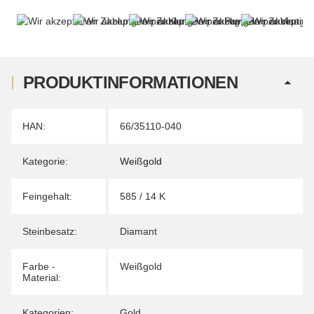
PRODUKTINFORMATIONEN
Produkteigenschaft
Wert
HAN:
66/35110-040
Kategorie:
Weißgold
Feingehalt:
585 / 14 K
Steinbesatz:
Diamant
Farbe -
Weißgold
Material:
Kategorien:
Gold