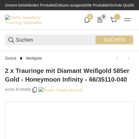
Unsere beliebtesten Produkte
Exklusiv ausgewählte Produkte
Höchste Qualität
6
0
6 neue Notifizierungen
0 Produkte in der List
SUCHEN
Zurück
Weißgold
2 x Trauringe mit Diamant Weißgold 585er
Gold - Honeymoon Infinity - 66/35110-040
Art.Nr.:
R-00450