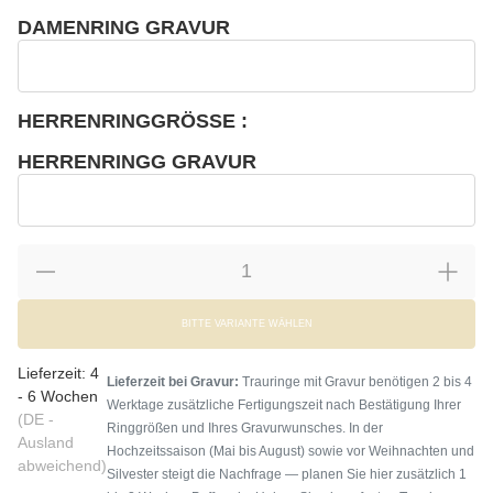
wählen
Bitte wählen Sie eine Variation.
DAMENRING GRAVUR
wählen
Damenring Gravur
HERRENRINGGRÖSSE :
wählen
Bitte wählen Sie eine Variation.
HERRENRINGG GRAVUR
wählen
Herrenringg Gravur
BITTE VARIANTE WÄHLEN
Lieferzeit:
4
Lieferzeit bei Gravur:
Trauringe mit Gravur benötigen 2 bis 4
- 6 Wochen
Werktage zusätzliche Fertigungszeit nach Bestätigung Ihrer
(DE -
Ringgrößen und Ihres Gravurwunsches. In der
Ausland
Hochzeitssaison (Mai bis August) sowie vor Weihnachten und
abweichend)
Silvester steigt die Nachfrage — planen Sie hier zusätzlich 1