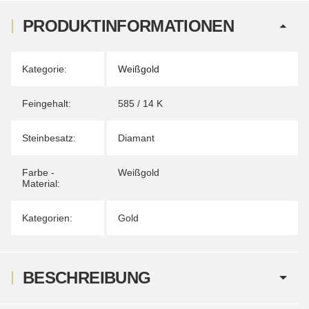
PRODUKTINFORMATIONEN
Produkteigenschaft
Wert
Kategorie:
Weißgold
Feingehalt:
585 / 14 K
Steinbesatz:
Diamant
Farbe -
Weißgold
Material:
Kategorien:
Gold
BESCHREIBUNG