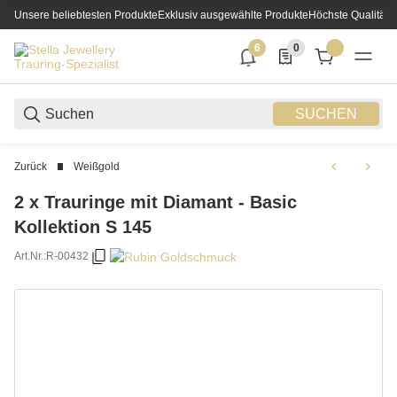
Unsere beliebtesten Produkte
Exklusiv ausgewählte Produkte
Höchste Qualität
6
0
6 neue Notifizierungen
0 Produkte in der List
SUCHEN
Zurück
Weißgold
2 x Trauringe mit Diamant - Basic
Kollektion S 145
Art.Nr.:
R-00432