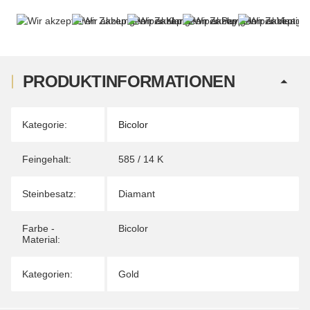
PRODUKTINFORMATIONEN
Produkteigenschaft
Wert
Kategorie:
Bicolor
Feingehalt:
585 / 14 K
Steinbesatz:
Diamant
Farbe -
Bicolor
Material:
Kategorien:
Gold