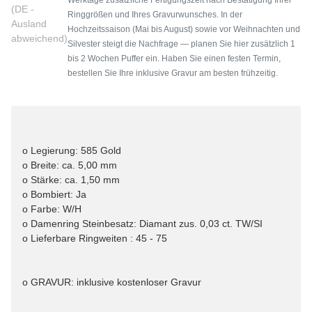
(DE -
Ringgrößen und Ihres Gravurwunsches. In der
Ausland
Hochzeitssaison (Mai bis August) sowie vor Weihnachten und
abweichend)
Silvester steigt die Nachfrage — planen Sie hier zusätzlich 1
bis 2 Wochen Puffer ein. Haben Sie einen festen Termin,
bestellen Sie Ihre inklusive Gravur am besten frühzeitig.
o Legierung: 585 Gold
o Breite: ca. 5,00 mm
o Stärke: ca. 1,50 mm
o Bombiert: Ja
o Farbe: W/H
o Damenring Steinbesatz: Diamant zus. 0,03 ct. TW/SI
o Lieferbare Ringweiten : 45 - 75
o GRAVUR: inklusive kostenloser Gravur