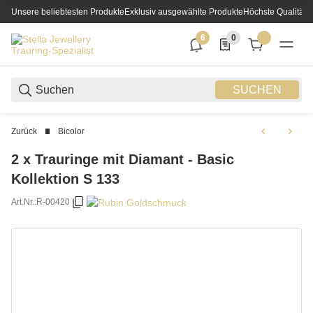
Unsere beliebtesten Produkte
Exklusiv ausgewählte Produkte
Höchste Qualität
6
0
6 neue Notifizierungen
0 Produkte in der List
SUCHEN
Zurück
Bicolor
2 x Trauringe mit Diamant - Basic
Kollektion S 133
Art.Nr.:
R-00420