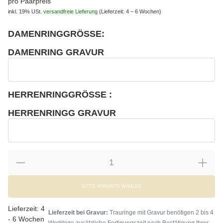
pro Paarpreis
inkl. 19% USt.
versandfreie Lieferung
(Lieferzeit: 4 – 6 Wochen)
DAMENRINGGRÖSSE:
wählen
Bitte wählen Sie eine Variation.
DAMENRING GRAVUR
wählen
Damenring Gravur
HERRENRINGGRÖSSE :
wählen
Bitte wählen Sie eine Variation.
HERRENRINGG GRAVUR
wählen
Herrenringg Gravur
BITTE VARIANTE WÄHLEN
Lieferzeit:
4
Lieferzeit bei Gravur:
Trauringe mit Gravur benötigen 2 bis 4
- 6 Wochen
Werktage zusätzliche Fertigungszeit nach Bestätigung Ihrer