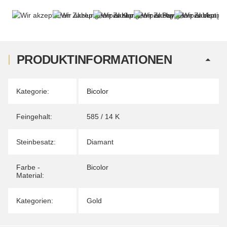
PRODUKTINFORMATIONEN
Produkteigenschaft
Wert
Kategorie:
Bicolor
Feingehalt:
585 / 14 K
Steinbesatz:
Diamant
Farbe -
Bicolor
Material:
Kategorien:
Gold