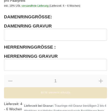
pro Paarpreis
inkl. 19% USt.
versandfreie Lieferung
(Lieferzeit: 4 – 6 Wochen)
DAMENRINGGRÖSSE:
wählen
Bitte wählen Sie eine Variation.
DAMENRING GRAVUR
wählen
Damenring Gravur
HERRENRINGGRÖSSE :
wählen
Bitte wählen Sie eine Variation.
HERRENRINGG GRAVUR
wählen
Herrenringg Gravur
BITTE VARIANTE WÄHLEN
Lieferzeit:
4
Lieferzeit bei Gravur:
Trauringe mit Gravur benötigen 2 bis 4
- 6 Wochen
Werktage zusätzliche Fertigungszeit nach Bestätigung Ihrer