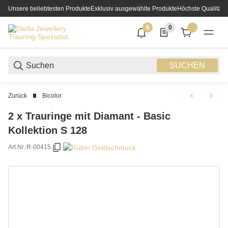
Unsere beliebtesten Produkte
Exklusiv ausgewählte Produkte
Höchste Qualität
6
0
6 neue Notifizierungen
0 Produkte in der List
SUCHEN
Zurück
Bicolor
2 x Trauringe mit Diamant - Basic
Kollektion S 128
Art.Nr.:
R-00415