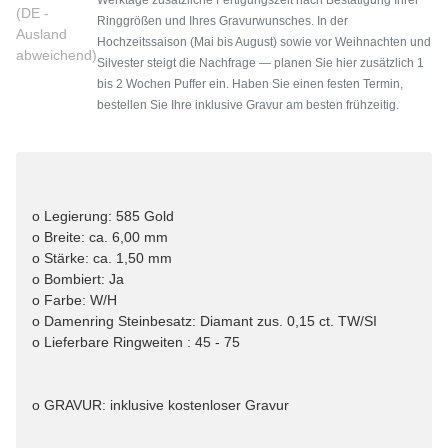
(DE -
Ringgrößen und Ihres Gravurwunsches. In der
Ausland
Hochzeitssaison (Mai bis August) sowie vor Weihnachten und
abweichend)
Silvester steigt die Nachfrage — planen Sie hier zusätzlich 1
bis 2 Wochen Puffer ein. Haben Sie einen festen Termin,
bestellen Sie Ihre inklusive Gravur am besten frühzeitig.
o Legierung: 585 Gold
o Breite: ca. 6,00 mm
o Stärke: ca. 1,50 mm
o Bombiert: Ja
o Farbe: W/H
o Damenring Steinbesatz: Diamant zus. 0,15 ct. TW/SI
o Lieferbare Ringweiten : 45 - 75
o GRAVUR: inklusive kostenloser Gravur