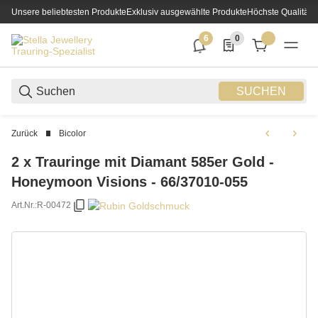
Unsere beliebtesten Produkte
Exklusiv ausgewählte Produkte
Höchste Qualität
6
0
6 neue Notifizierungen
0 Produkte in der List
SUCHEN
Zurück
Bicolor
2 x Trauringe mit Diamant 585er Gold -
Honeymoon Visions - 66/37010-055
Art.Nr.:
R-00472