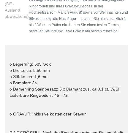
(DE -
Ringgrößen und Ihres Gravurwunsches. In der
Ausland
Hochzeitssaison (Mai bis August) sowie vor Weihnachten und
abweichend)
Silvester steigt die Nachfrage — planen Sie hier zusätzlich 1
bis 2 Wochen Puffer ein. Haben Sie einen festen Termin,
bestellen Sie Ihre inklusive Gravur am besten frühzeitig.
o Legierung: 585 Gold
o Breite: ca. 5,50 mm
o Stärke: ca. 1,6 mm
o Bombiert: Ja
o Damenring Steinbesatz: 5 x Diamant zus. ca.0,1 ct. W/SI
Lieferbare Ringweiten : 46 - 72
o GRAVUR: inklusive kostenloser Gravur
RINGGRÖSSEN: Nach der Bestellung erhalten Sie innerhalb