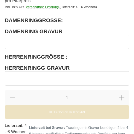
pro Paarpreis
inkl. 19% USt.
versandfreie Lieferung
(Lieferzeit: 4 – 6 Wochen)
DAMENRINGGRÖSSE:
wählen
Bitte wählen Sie eine Variation.
DAMENRING GRAVUR
wählen
Damenring Gravur
HERRENRINGGRÖSSE :
wählen
Bitte wählen Sie eine Variation.
HERRENRINGG GRAVUR
wählen
Herrenringg Gravur
BITTE VARIANTE WÄHLEN
Lieferzeit:
4
Lieferzeit bei Gravur:
Trauringe mit Gravur benötigen 2 bis 4
- 6 Wochen
Werktage zusätzliche Fertigungszeit nach Bestätigung Ihrer