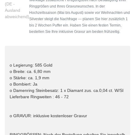
(DE -
Ringgrößen und Ihres Gravurwunsches. In der
Ausland
Hochzeitssaison (Mai bis August) sowie vor Weihnachten und
abweichend)
Silvester steigt die Nachfrage — planen Sie hier zusätzlich 1
bis 2 Wochen Puffer ein. Haben Sie einen festen Termin,
bestellen Sie Ihre inklusive Gravur am besten frühzeitig.
o Legierung: 585 Gold
o Breite: ca. 6,80 mm
o Stärke: ca. 1,9 mm
o Bombiert: Ja
o Damenring Steinbesatz: 1 x Diamant zus. ca.0,04 ct. W/SI
Lieferbare Ringweiten : 46 - 72
o GRAVUR: inklusive kostenloser Gravur
RINGGRÖSSEN: Nach der Bestellung erhalten Sie innerhalb