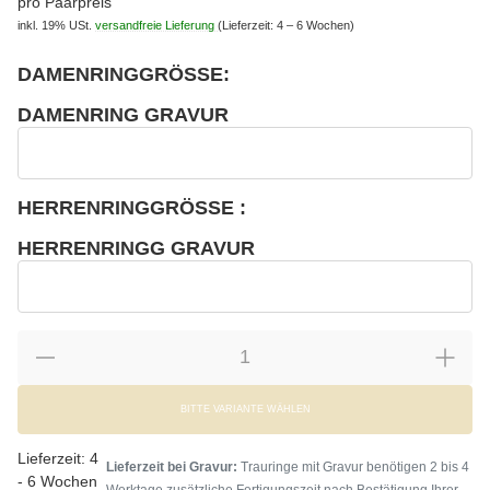
pro Paarpreis
inkl. 19% USt.
versandfreie Lieferung
(Lieferzeit: 4 – 6 Wochen)
DAMENRINGGRÖSSE:
wählen
Bitte wählen Sie eine Variation.
DAMENRING GRAVUR
wählen
Damenring Gravur
HERRENRINGGRÖSSE :
wählen
Bitte wählen Sie eine Variation.
HERRENRINGG GRAVUR
wählen
Herrenringg Gravur
BITTE VARIANTE WÄHLEN
Lieferzeit:
4
Lieferzeit bei Gravur:
Trauringe mit Gravur benötigen 2 bis 4
- 6 Wochen
Werktage zusätzliche Fertigungszeit nach Bestätigung Ihrer