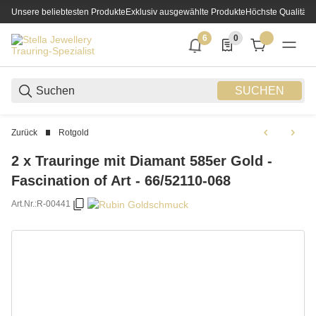
Unsere beliebtesten Produkte
Exklusiv ausgewählte Produkte
Höchste Qualität
6
0
6 neue Notifizierungen
0 Produkte in der List
SUCHEN
Zurück
Rotgold
2 x Trauringe mit Diamant 585er Gold -
Fascination of Art - 66/52110-068
Art.Nr.:
R-00441