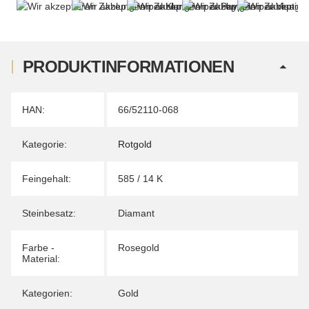
PRODUKTINFORMATIONEN
Produkteigenschaft
Wert
HAN:
66/52110-068
Kategorie:
Rotgold
Feingehalt:
585 / 14 K
Steinbesatz:
Diamant
Farbe -
Rosegold
Material:
Kategorien:
Gold