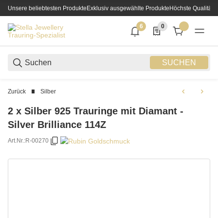
Unsere beliebtesten Produkte
Exklusiv ausgewählte Produkte
Höchste Qualität
6
0
6 neue Notifizierungen
0 Produkte in der List
SUCHEN
Zurück
Silber
2 x Silber 925 Trauringe mit Diamant -
Silver Brilliance 114Z
Art.Nr.:
R-00270