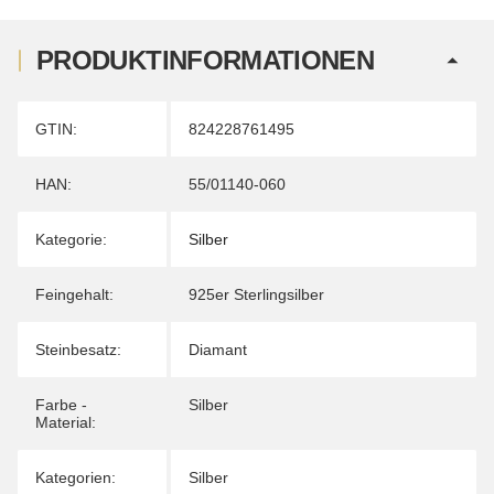
PRODUKTINFORMATIONEN
Produkteigenschaft
Wert
GTIN:
824228761495
HAN:
55/01140-060
Kategorie:
Silber
Feingehalt:
925er Sterlingsilber
Steinbesatz:
Diamant
Farbe -
Silber
Material:
Kategorien:
Silber