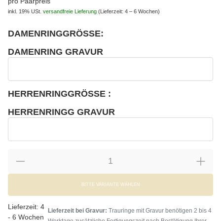
pro Paarpreis
inkl. 19% USt.
versandfreie Lieferung
(Lieferzeit: 4 – 6 Wochen)
DAMENRINGGRÖSSE:
wählen
Bitte wählen Sie eine Variation.
DAMENRING GRAVUR
wählen
Damenring Gravur
HERRENRINGGRÖSSE :
wählen
Bitte wählen Sie eine Variation.
HERRENRINGG GRAVUR
wählen
Herrenringg Gravur
BITTE VARIANTE WÄHLEN
Lieferzeit:
4
Lieferzeit bei Gravur:
Trauringe mit Gravur benötigen 2 bis 4
- 6 Wochen
Werktage zusätzliche Fertigungszeit nach Bestätigung Ihrer