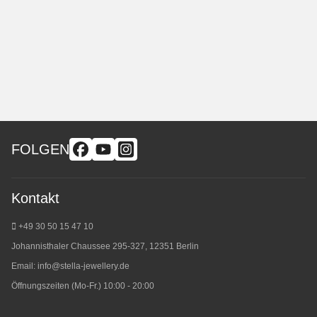
FOLGEN
Kontakt
+49 30 50 15 47 10
Johannisthaler Chaussee 295-327, 12351 Berlin
Email:
info@stella-jewellery.de
Öffnungszeiten (Mo-Fr.) 10:00 - 20:00