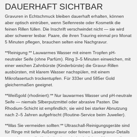
DAUERHAFT SICHTBAR
Gravuren in Echtschmuck bleiben dauerhaft erhalten, können
aber optisch eintrüben, wenn Seifenreste oder Kosmetik die
feinen Rillen füllen. Die Inschrift verschwindet nicht — sie wird
aber schwerer lesbar. Paare, die ihren Trauring einmal pro Monat
5 Minuten pflegen, brauchen selten eine Nachgravur.
**Reinigung:** Lauwarmes Wasser mit einem Tropfen pH-
neutraler Seife (ohne Parfüm). Ring 3–5 Minuten einweichen, mit
einer weichen Zahnbürste (Kinderbürste) die Gravur-Rillen
ausbürsten, mit klarem Wasser nachspülen, mit einem
Mikrofasertuch trockentupfen. Für 333er und 585er Gold
gleichermaßen geeignet.
**Weißgold (rhodiniert):** Nur lauwarmes Wasser und pH-neutrale
Seife — niemals Silberputzmittel oder abrasive Pasten. Die
Rhodium-Schicht ist empfindlich; sie wird bei starker Abnutzung
nach 2–5 Jahren aufgefrischt (Routine-Service beim Juwelier).
**Was Sie vermeiden sollten:** Ultraschall-Reinigungsgeräte sind
für Ringe mit tiefer Außengravur oder feinen Lasergravur-Details