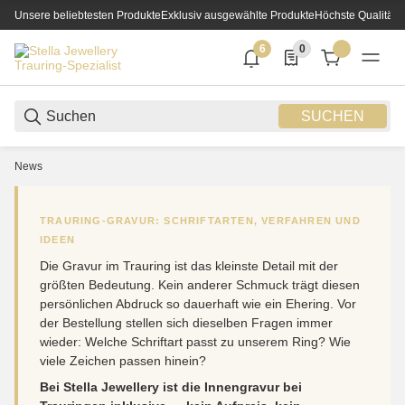
Unsere beliebtesten Produkte
Exklusiv ausgewählte Produkte
Höchste Qualität
6
0
6 neue Notifizierungen
0 Produkte in der List
SUCHEN
News
TRAURING-GRAVUR: SCHRIFTARTEN, VERFAHREN UND
IDEEN
Die Gravur im Trauring ist das kleinste Detail mit der
größten Bedeutung. Kein anderer Schmuck trägt diesen
persönlichen Abdruck so dauerhaft wie ein Ehering. Vor
der Bestellung stellen sich dieselben Fragen immer
wieder: Welche Schriftart passt zu unserem Ring? Wie
viele Zeichen passen hinein?
Bei Stella Jewellery ist die Innengravur bei