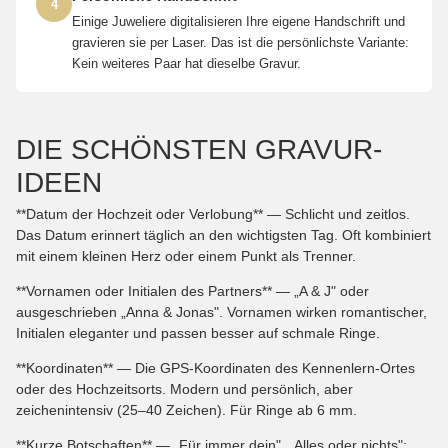
4
Einige Juweliere digitalisieren Ihre eigene Handschrift und
gravieren sie per Laser. Das ist die persönlichste Variante:
Kein weiteres Paar hat dieselbe Gravur.
DIE SCHÖNSTEN GRAVUR-
IDEEN
**Datum der Hochzeit oder Verlobung** — Schlicht und zeitlos.
Das Datum erinnert täglich an den wichtigsten Tag. Oft kombiniert
mit einem kleinen Herz oder einem Punkt als Trenner.
**Vornamen oder Initialen des Partners** — „A & J" oder
ausgeschrieben „Anna & Jonas". Vornamen wirken romantischer,
Initialen eleganter und passen besser auf schmale Ringe.
**Koordinaten** — Die GPS-Koordinaten des Kennenlern-Ortes
oder des Hochzeitsorts. Modern und persönlich, aber
zeichenintensiv (25–40 Zeichen). Für Ringe ab 6 mm.
**Kurze Botschaften** — „Für immer dein", „Alles oder nichts":