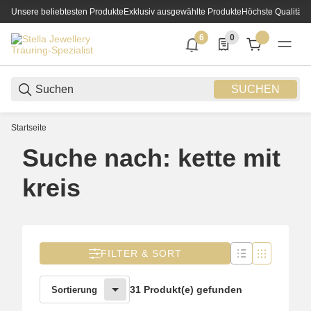
Unsere beliebtesten Produkte
Exklusiv ausgewählte Produkte
Höchste Qualität
6
0
6 neue Notifizierungen
0 Produkte in der List
SUCHEN
Startseite
Suche nach: kette mit
kreis
FILTER & SORT
31 Produkt(e) gefunden
Sortierung