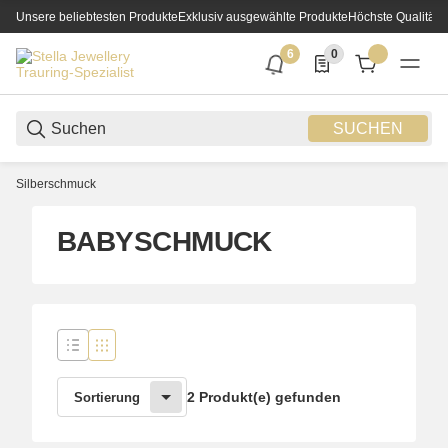
Unsere beliebtesten Produkte
Exklusiv ausgewählte Produkte
Höchste Qualität
6
0
6 neue Notifizierungen
0 Produkte in der List
SUCHEN
Silberschmuck
BABYSCHMUCK
2 Produkt(e) gefunden
Sortierung