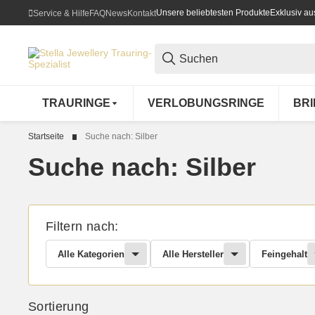
Unsere beliebtesten Produkte
Exklusiv a
Service & Hilfe
FAQ
News
Kontakt
TRAURINGE
VERLOBUNGSRINGE
BR
Startseite
Suche nach: Silber
Suche nach: Silber
Filtern nach:
Alle Kategorien
Alle Hersteller
Feingehalt
Sortierung