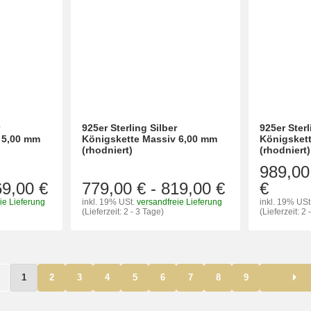
r
925er Sterling Silber
925er Sterl
 5,00 mm
Königskette Massiv 6,00 mm
Königsket
(rhodniert)
(rhodniert)
989,00
69,00 €
779,00 €
-
819,00 €
€
ie Lieferung
inkl. 19% USt.
versandfreie Lieferung
inkl. 19% USt
(Lieferzeit: 2 - 3 Tage)
(Lieferzeit: 2 
1
2
3
4
5
6
7
8
9