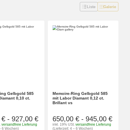
Liste
Galerie
ing Gelbgold 585
Memoire-Ring Gelbgold 585
Diamant 0,10 ct.
mit Labor Diamant 0,12 ct.
Brillant vs
 €
-
927,00 €
650,00 €
-
945,00 €
.
versandfreie Lieferung
inkl. 19% USt.
versandfreie Lieferung
4 – 6 Wochen)
(Lieferzeit: 4 – 6 Wochen)