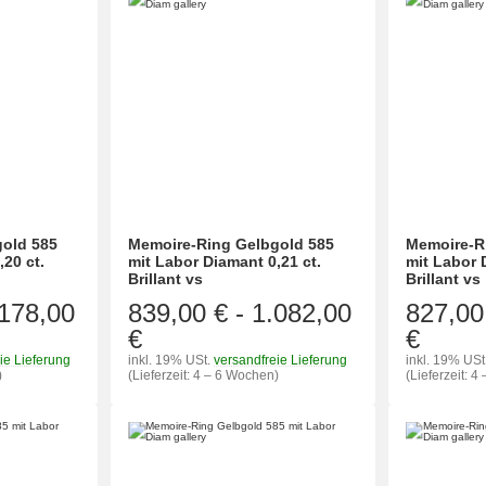
old 585
Memoire-Ring Gelbgold 585
Memoire-R
,20 ct.
mit Labor Diamant 0,21 ct.
mit Labor 
Brillant vs
Brillant vs
.178,00
839,00 €
-
1.082,00
827,00
€
€
ie Lieferung
inkl. 19% USt.
versandfreie Lieferung
inkl. 19% USt
)
(Lieferzeit: 4 – 6 Wochen)
(Lieferzeit: 