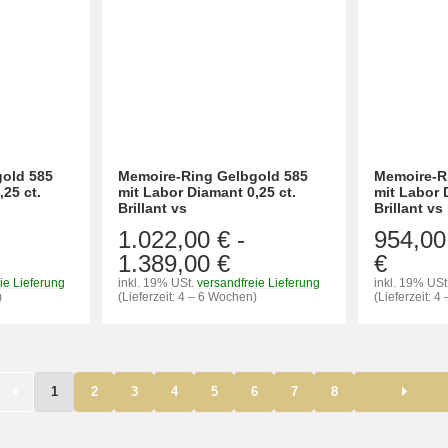
old 585
Memoire-Ring Gelbgold 585
Memoire-R
,25 ct.
mit Labor Diamant 0,25 ct.
mit Labor 
Brillant vs
Brillant vs
1.022,00 €
-
954,00
1.389,00 €
€
ie Lieferung
inkl. 19% USt.
versandfreie Lieferung
inkl. 19% USt
)
(Lieferzeit: 4 – 6 Wochen)
(Lieferzeit: 
1
2
3
4
5
6
7
8