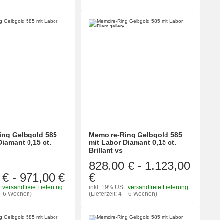
ing Gelbgold 585
Memoire-Ring Gelbgold 585
Diamant 0,15 ct.
mit Labor Diamant 0,15 ct.
Brillant vs
828,00 €
-
1.123,00
 €
-
971,00 €
€
.
versandfreie Lieferung
inkl. 19% USt.
versandfreie Lieferung
4 – 6 Wochen)
(Lieferzeit: 4 – 6 Wochen)