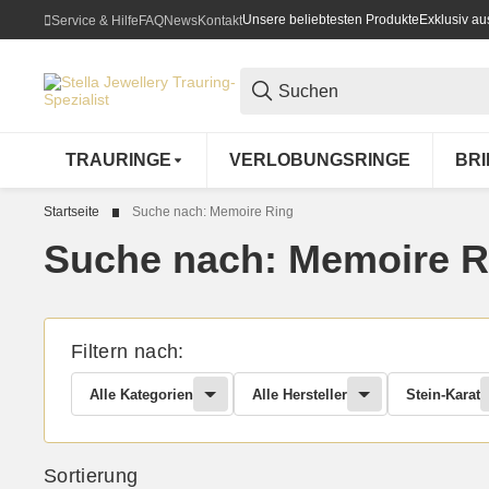
Unsere beliebtesten Produkte
Exklusiv a
Service & Hilfe
FAQ
News
Kontakt
TRAURINGE
VERLOBUNGSRINGE
BR
Startseite
Suche nach: Memoire Ring
Suche nach: Memoire R
Filtern nach:
Alle Kategorien
Alle Hersteller
Stein-Karat
Sortierung