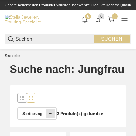
Unsere beliebtesten Produkte
Exklusiv ausgewählte Produkte
Höchste Qualität
6
0
6 neue Notifizierungen
0 Produkte in der List
SUCHEN
Startseite
Suche nach: Jungfrau
2 Produkt(e) gefunden
Sortierung