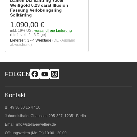
Damen Diamantring 750er
Weißgold 0,23 carat Illusion
Fassung Verlobungsring
Solitärring
1.090,00 €
inkl. 19% USt.
versandfreie Lieferung
(Lieferzeit: 2 - 3 Tage)
Lieferzeit:
3 - 4 Werktage
(DE - Ausland
abweichend)
FOLGEN
Kontakt
+49 30 50 15 47 10
Johannisthaler Chaussee 295-327, 12351 Berlin
Email:
info@stella-jewellery.de
Öffnungszeiten (Mo-Fr.) 10:00 - 20:00