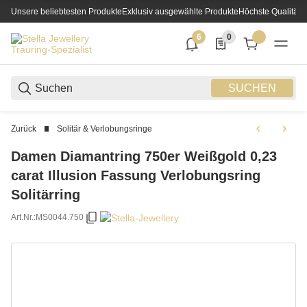
Unsere beliebtesten Produkte
Exklusiv ausgewählte Produkte
Höchste Qualität
6
0
6 neue Notifizierungen
0 Produkte in der List
SUCHEN
Zurück
Solitär & Verlobungsringe
Damen Diamantring 750er Weißgold 0,23
carat Illusion Fassung Verlobungsring
Solitärring
Art.Nr.:
MS0044.750