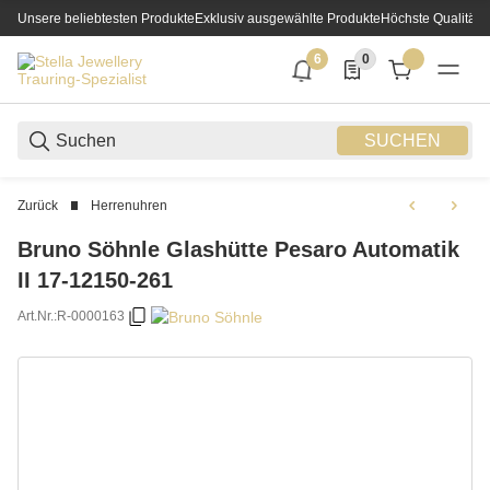
Unsere beliebtesten Produkte
Exklusiv ausgewählte Produkte
Höchste Qualität
6
0
6 neue Notifizierungen
0 Produkte in der List
SUCHEN
Zurück
Herrenuhren
Bruno Söhnle Glashütte Pesaro Automatik
II 17-12150-261
Art.Nr.:
R-0000163