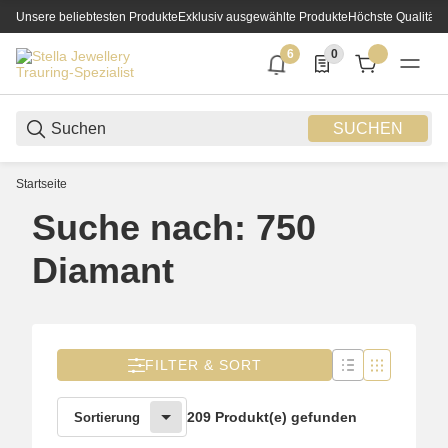
Unsere beliebtesten Produkte
Exklusiv ausgewählte Produkte
Höchste Qualität
6
0
6 neue Notifizierungen
0 Produkte in der List
SUCHEN
Startseite
Suche nach: 750
Diamant
FILTER & SORT
209 Produkt(e) gefunden
Sortierung