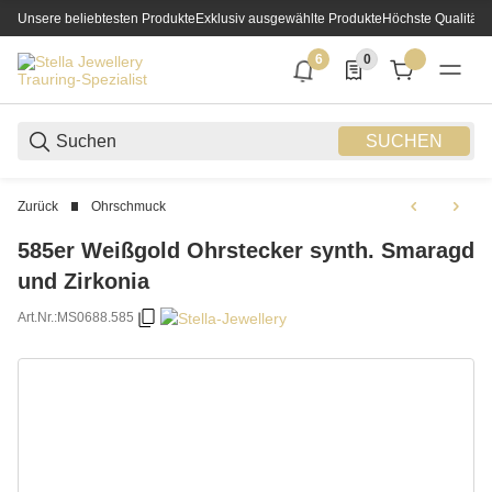
Unsere beliebtesten Produkte
Exklusiv ausgewählte Produkte
Höchste Qualität
6
0
6 neue Notifizierungen
0 Produkte in der List
SUCHEN
Zurück
Ohrschmuck
585er Weißgold Ohrstecker synth. Smaragd
und Zirkonia
Art.Nr.:
MS0688.585