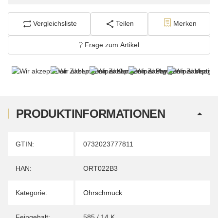
Vergleichsliste
Teilen
Merken
Frage zum Artikel
PRODUKTINFORMATIONEN
Produkteigenschaft
Wert
GTIN:
0732023777811
HAN:
ORT022B3
Kategorie:
Ohrschmuck
Feingehalt:
585 / 14 K