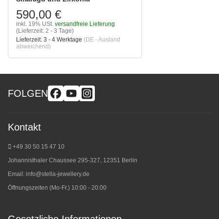
590,00 €
inkl. 19% USt.
versandfreie Lieferung
(Lieferzeit: 2 - 3 Tage)
Lieferzeit:
3 - 4 Werktage
(DE - Ausland
abweichend)
FOLGEN
Kontakt
+49 30 50 15 47 10
Johannisthaler Chaussee 295-327, 12351 Berlin
Email:
info@stella-jewellery.de
Öffnungszeiten (Mo-Fr.) 10:00 - 20:00