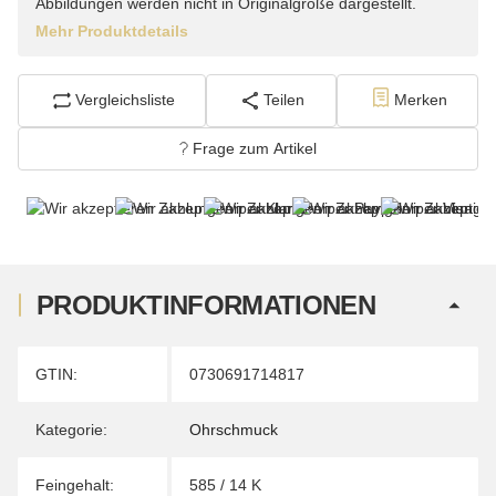
Abbildungen werden nicht in Originalgröße dargestellt.
Mehr Produktdetails
Vergleichsliste
Teilen
Merken
Frage zum Artikel
PRODUKTINFORMATIONEN
Produkteigenschaft
Wert
GTIN:
0730691714817
Kategorie:
Ohrschmuck
Feingehalt:
585 / 14 K