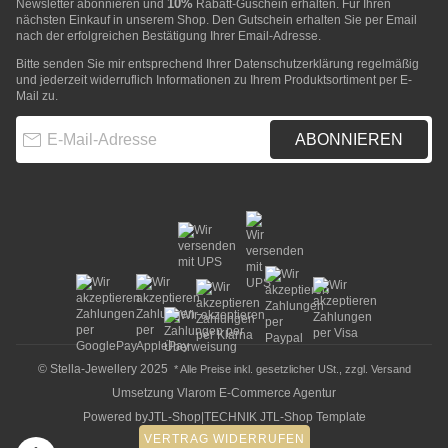
10%
Newsletter abonnieren und
Rabatt-Guschein erhalten. Für Ihren
nächsten Einkauf in unserem Shop. Den Gutschein erhalten Sie per Email
nach der erfolgreichen Bestätigung Ihrer Email-Adresse.
Bitte senden Sie mir entsprechend Ihrer
Datenschutzerklärung
regelmäßig
und jederzeit widerruflich Informationen zu Ihrem Produktsortiment per E-
Mail zu.
E-Mail-Adresse
ABONNIEREN
© Stella-Jewellery 2025
* Alle Preise inkl. gesetzlicher USt., zzgl.
Versand
Umsetzung
Vlarom E-Commerce Agentur
Powered by
JTL-Shop
|
TECHNIK JTL-Shop Template
VERTRAG WIDERRUFEN