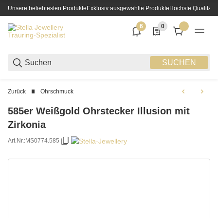
Unsere beliebtesten Produkte
Exklusiv ausgewählte Produkte
Höchste Qualität
6
0
6 neue Notifizierungen
0 Produkte in der List
SUCHEN
Zurück
Ohrschmuck
585er Weißgold Ohrstecker Illusion mit
Zirkonia
Art.Nr.:
MS0774.585