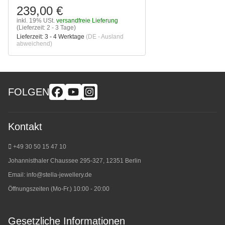
239,00 €
inkl. 19% USt.
versandfreie Lieferung
(Lieferzeit: 2 - 3 Tage)
Lieferzeit:
3 - 4 Werktage
(DE - Ausland
abweichend)
FOLGEN
Kontakt
+49 30 50 15 47 10
Johannisthaler Chaussee 295-327, 12351 Berlin
Email:
info@stella-jewellery.de
Öffnungszeiten (Mo-Fr.) 10:00 - 20:00
Gesetzliche Informationen