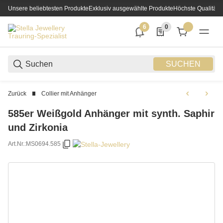
Unsere beliebtesten Produkte
Exklusiv ausgewählte Produkte
Höchste Qualität
6
0
6 neue Notifizierungen
0 Produkte in der List
SUCHEN
Zurück
Collier mit Anhänger
585er Weißgold Anhänger mit synth. Saphir
und Zirkonia
Art.Nr.:
MS0694.585