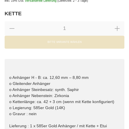
inkl. 19% USt.
versandfreie Lieferung
(Lieferzeit: 2 - 3 Tage)
KETTE
wählen
Bitte wählen Sie eine Variation.
BITTE VARIANTE WÄHLEN
o Anhänger H - B: ca. 12,60 mm – 8,80 mm
o Gleitender Anhänger
o Anhänger Steinbesatz: synth. Saphir
o Anhänger Nebenstein: Zirkonia
o Kettenlänge: ca. 42 + 3 cm (wenn mit Kette konfiguriert)
o Legierung: 585er Gold (14K)
o Gravur : nein
Lieferung : 1 x 585er Gold Anhänger / mit Kette + Etui