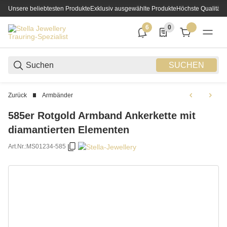
Unsere beliebtesten Produkte
Exklusiv ausgewählte Produkte
Höchste Qualität
6
0
6 neue Notifizierungen
0 Produkte in der List
SUCHEN
Zurück
Armbänder
585er Rotgold Armband Ankerkette mit
diamantierten Elementen
Art.Nr.:
MS01234-585