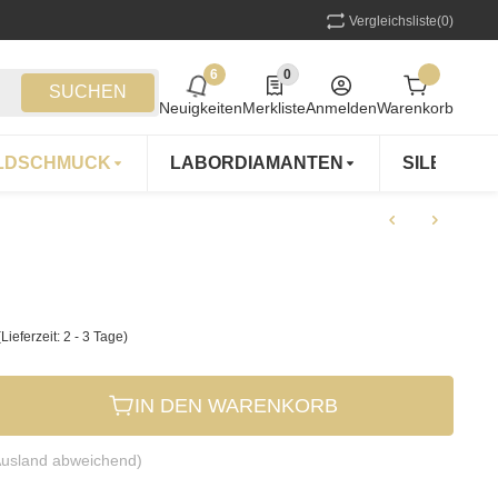
Vergleichsliste
(0)
6
0
6 neue Notifizierungen
0 Produkte in der Liste
SUCHEN
Neuigkeiten
Merkliste
Anmelden
Warenkorb
LDSCHMUCK
LABORDIAMANTEN
SILBERS
(Lieferzeit: 2 - 3 Tage)
IN DEN WARENKORB
Ausland abweichend)