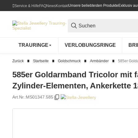
Unsere beliebtesten Produkte
Exklusiv a
Service & Hilfe
FAQ
News
Kontakt
TRAURINGE
VERLOBUNGSRINGE
BR
Zurück
Startseite
Goldschmuck
Armbänder
585er Golda
585er Goldarmband Tricolor mit f
Zylinder-Elementen, Ankerkette 
Art.Nr.:
MS01347.585