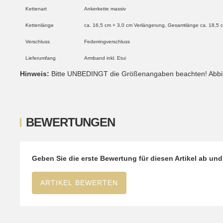
Kettenart
Ankerkette massiv
Kettenlänge
ca. 16,5 cm + 3,0 cm Verlängerung, Gesamtlänge ca. 18,5 
Verschluss
Federringverschluss
Lieferumfang
Armband inkl. Etui
Hinweis:
Bitte UNBEDINGT die Größenangaben beachten! Abbild
BEWERTUNGEN
Geben Sie die erste Bewertung für diesen Artikel ab un
ARTIKEL BEWERTEN