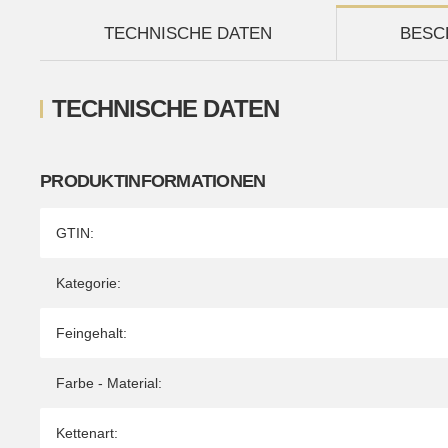
TECHNISCHE DATEN
BESC
TECHNISCHE DATEN
PRODUKTINFORMATIONEN
Produkteigenschaft
Wert
GTIN:
Kategorie:
Feingehalt:
Farbe - Material:
Kettenart: