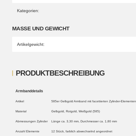
Kategorien:
MASSE UND GEWICHT
Artikelgewicht:
PRODUKTBESCHREIBUNG
Armbanddetails
Artikel
585er Gelbgold Armband mit facettierten Zylinder-Elementen
Material
Gelbgold, Rotgold, Weißgold (585)
Abmessungen Zylinder
Länge ca. 3,30 mm, Durchmesser ca. 1,80 mm
Anzahl Elemente
12 Stück, farblich abwechselnd angeordnet