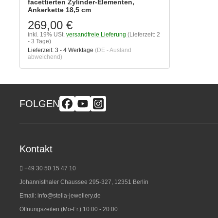
facettierten Zylinder-Elementen,
Ankerkette 18,5 cm
269,00 €
inkl. 19% USt.
versandfreie Lieferung
(Lieferzeit: 2
- 3 Tage)
Lieferzeit:
3 - 4 Werktage
(DE - Ausland
abweichend)
FOLGEN
Kontakt
+49 30 50 15 47 10
Johannisthaler Chaussee 295-327, 12351 Berlin
Email:
info@stella-jewellery.de
Öffnungszeiten (Mo-Fr.) 10:00 - 20:00