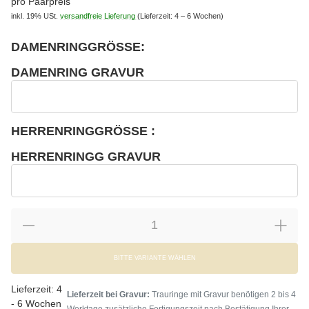
pro Paarpreis
inkl. 19% USt.
versandfreie Lieferung
(Lieferzeit: 4 – 6 Wochen)
DAMENRINGGRÖSSE:
wählen
Bitte wählen Sie eine Variation.
DAMENRING GRAVUR
wählen
Damenring Gravur
HERRENRINGGRÖSSE :
wählen
Bitte wählen Sie eine Variation.
HERRENRINGG GRAVUR
wählen
Herrenringg Gravur
BITTE VARIANTE WÄHLEN
Lieferzeit:
4
Lieferzeit bei Gravur:
Trauringe mit Gravur benötigen 2 bis 4
- 6 Wochen
Werktage zusätzliche Fertigungszeit nach Bestätigung Ihrer