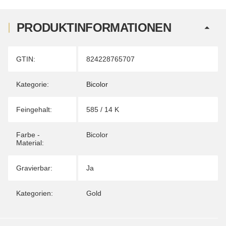
PRODUKTINFORMATIONEN
Produkteigenschaft
Wert
GTIN:
824228765707
Kategorie:
Bicolor
Feingehalt:
585 / 14 K
Farbe -
Bicolor
Material:
Gravierbar:
Ja
Kategorien:
Gold