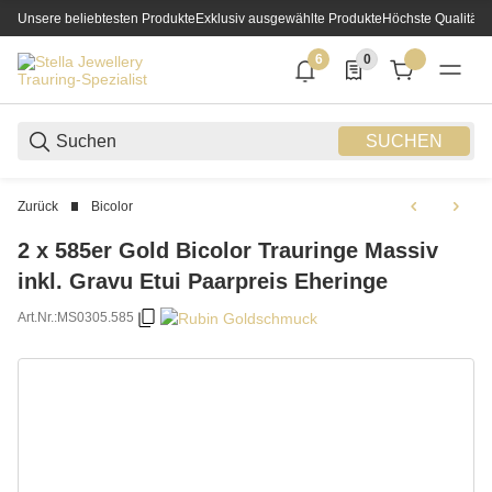
Unsere beliebtesten Produkte
Exklusiv ausgewählte Produkte
Höchste Qualität
6
0
6 neue Notifizierungen
0 Produkte in der List
SUCHEN
Zurück
Bicolor
2 x 585er Gold Bicolor Trauringe Massiv
inkl. Gravu Etui Paarpreis Eheringe
Art.Nr.:
MS0305.585