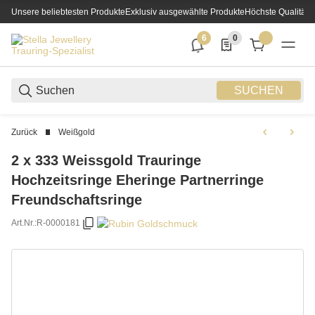
Unsere beliebtesten Produkte
Exklusiv ausgewählte Produkte
Höchste Qualität
6
0
6 neue Notifizierungen
0 Produkte in der List
SUCHEN
Zurück
Weißgold
2 x 333 Weissgold Trauringe
Hochzeitsringe Eheringe Partnerringe
Freundschaftsringe
Art.Nr.:
R-0000181