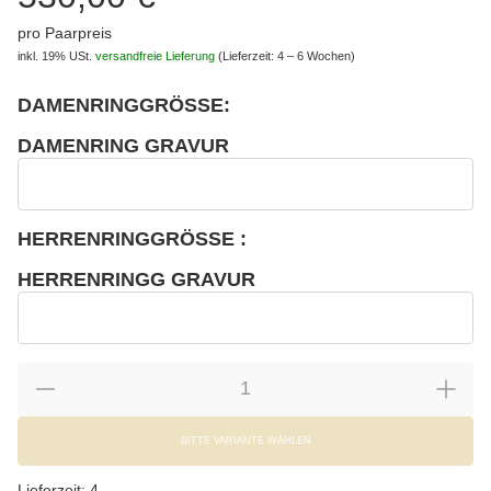
pro Paarpreis
inkl. 19% USt.
versandfreie Lieferung
(Lieferzeit: 4 – 6 Wochen)
DAMENRINGGRÖSSE:
wählen
Bitte wählen Sie eine Variation.
DAMENRING GRAVUR
wählen
Damenring Gravur
HERRENRINGGRÖSSE :
wählen
Bitte wählen Sie eine Variation.
HERRENRINGG GRAVUR
wählen
Herrenringg Gravur
BITTE VARIANTE WÄHLEN
Lieferzeit:
4