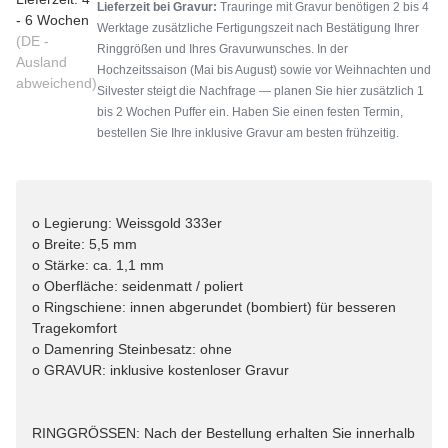
Lieferzeit bei Gravur:
Trauringe mit Gravur benötigen 2 bis 4
- 6 Wochen
Werktage zusätzliche Fertigungszeit nach Bestätigung Ihrer
(DE -
Ringgrößen und Ihres Gravurwunsches. In der
Ausland
Hochzeitssaison (Mai bis August) sowie vor Weihnachten und
abweichend)
Silvester steigt die Nachfrage — planen Sie hier zusätzlich 1
bis 2 Wochen Puffer ein. Haben Sie einen festen Termin,
bestellen Sie Ihre inklusive Gravur am besten frühzeitig.
o Legierung: Weissgold 333er
o Breite: 5,5 mm
o Stärke: ca. 1,1 mm
o Oberfläche: seidenmatt / poliert
o Ringschiene: innen abgerundet (bombiert) für besseren
Tragekomfort
o Damenring Steinbesatz: ohne
o GRAVUR: inklusive kostenloser Gravur
RINGGRÖSSEN: Nach der Bestellung erhalten Sie innerhalb