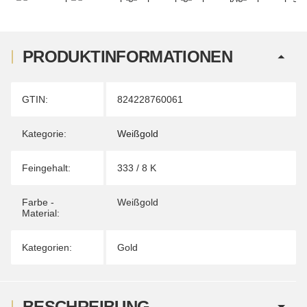
PRODUKTINFORMATIONEN
Produkteigenschaft
Wert
GTIN:
824228760061
Kategorie:
Weißgold
Feingehalt:
333 / 8 K
Farbe -
Weißgold
Material:
Kategorien:
Gold
BESCHREIBUNG