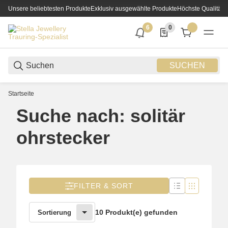
Unsere beliebtesten Produkte
Exklusiv ausgewählte Produkte
Höchste Qualität
6
0
6 neue Notifizierungen
0 Produkte in der List
SUCHEN
Startseite
Suche nach: solitär
ohrstecker
FILTER & SORT
10 Produkt(e) gefunden
Sortierung