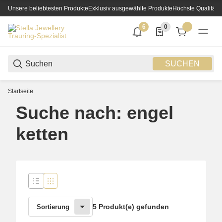
Unsere beliebtesten Produkte
Exklusiv ausgewählte Produkte
Höchste Qualität
6
0
6 neue Notifizierungen
0 Produkte in der List
SUCHEN
Startseite
Suche nach: engel
ketten
5 Produkt(e) gefunden
Sortierung