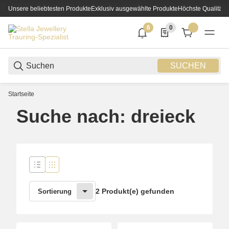
Unsere beliebtesten Produkte
Exklusiv ausgewählte Produkte
Höchste Qualität
6
0
6 neue Notifizierungen
0 Produkte in der List
SUCHEN
Startseite
Suche nach: dreieck
2 Produkt(e) gefunden
Sortierung