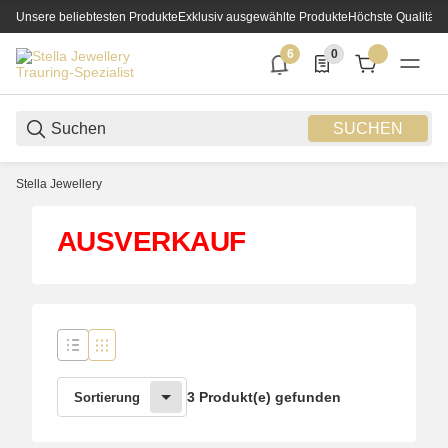
Unsere beliebtesten Produkte
Exklusiv ausgewählte Produkte
Höchste Qualität
6
0
6 neue Notifizierungen
0 Produkte in der List
SUCHEN
Stella Jewellery
AUSVERKAUF
3 Produkt(e) gefunden
Sortierung