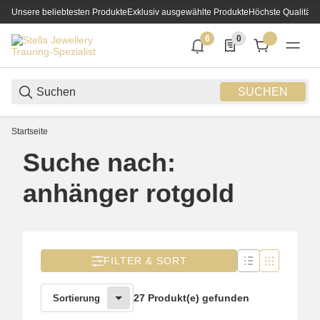
Unsere beliebtesten Produkte
Exklusiv ausgewählte Produkte
Höchste Qualität
6
0
6 neue Notifizierungen
0 Produkte in der List
SUCHEN
Startseite
Suche nach:
anhänger rotgold
FILTER & SORT
27 Produkt(e) gefunden
Sortierung