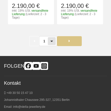
2.190,00 €
2.190,00 €
inkl. 19% USt.
versandfreie
inkl. 19% USt.
versandfreie
Lieferung
(Lieferzeit: 2 - 3
Lieferung
(Lieferzeit: 2 - 3
Tage)
Tage)
1
FOLGEN
Kontakt
+49 30 50 15 47 10
Johannisthaler Chaussee 295-327, 12351 Berlin
Email:
info@stella-jewellery.de