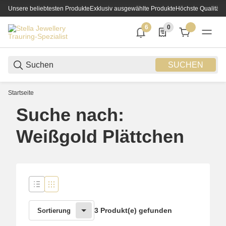
Unsere beliebtesten Produkte
Exklusiv ausgewählte Produkte
Höchste Qualität
6
0
6 neue Notifizierungen
0 Produkte in der List
SUCHEN
Startseite
Suche nach:
Weißgold Plättchen
3 Produkt(e) gefunden
Sortierung