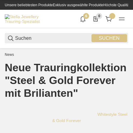
Unsere beliebtesten Produkte
Exklusiv ausgewählte Produkte
Höchste Qualität
6
0
6 neue Notifizierungen
0 Produkte in der List
SUCHEN
News
Neue Trauringkollektion
"Steel & Gold Forever
mit Brilianten"
Whitestyle Steel
& Gold Forever