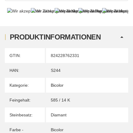
PRODUKTINFORMATIONEN
Produkteigenschaft
Wert
GTIN:
824228762331
HAN:
S244
Kategorie:
Bicolor
Feingehalt:
585 / 14 K
Steinbesatz:
Diamant
Farbe -
Bicolor