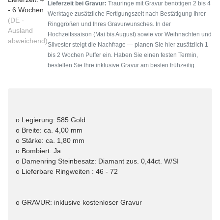
Lieferzeit bei Gravur:
Trauringe mit Gravur benötigen 2 bis 4
- 6 Wochen
Werktage zusätzliche Fertigungszeit nach Bestätigung Ihrer
(DE -
Ringgrößen und Ihres Gravurwunsches. In der
Ausland
Hochzeitssaison (Mai bis August) sowie vor Weihnachten und
abweichend)
Silvester steigt die Nachfrage — planen Sie hier zusätzlich 1
bis 2 Wochen Puffer ein. Haben Sie einen festen Termin,
bestellen Sie Ihre inklusive Gravur am besten frühzeitig.
o Legierung: 585 Gold
o Breite: ca. 4,00 mm
o Stärke: ca. 1,80 mm
o Bombiert: Ja
o Damenring Steinbesatz: Diamant zus. 0,44ct. W/SI
o Lieferbare Ringweiten : 46 - 72
o GRAVUR: inklusive kostenloser Gravur