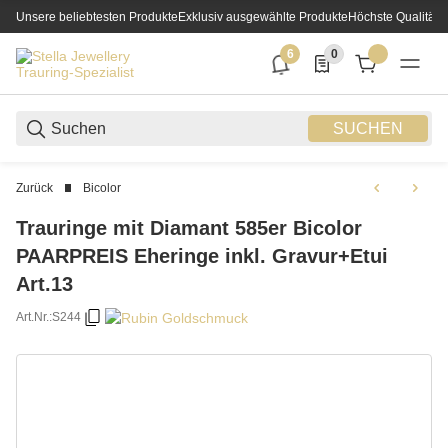
Unsere beliebtesten Produkte
Exklusiv ausgewählte Produkte
Höchste Qualität
6
0
6 neue Notifizierungen
0 Produkte in der List
SUCHEN
Zurück
Bicolor
Trauringe mit Diamant 585er Bicolor
PAARPREIS Eheringe inkl. Gravur+Etui
Art.13
Art.Nr.:
S244