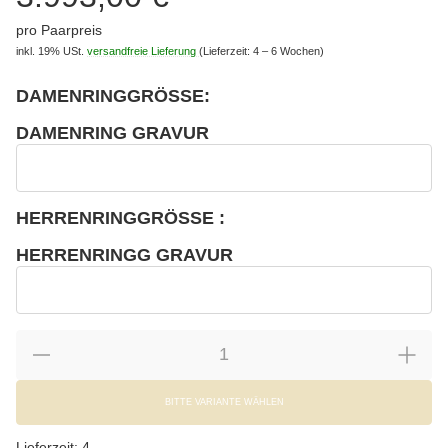
pro Paarpreis
inkl. 19% USt.
versandfreie Lieferung
(Lieferzeit: 4 – 6 Wochen)
DAMENRINGGRÖSSE:
wählen
Bitte wählen Sie eine Variation.
DAMENRING GRAVUR
wählen
Damenring Gravur
HERRENRINGGRÖSSE :
wählen
Bitte wählen Sie eine Variation.
HERRENRINGG GRAVUR
wählen
Herrenringg Gravur
BITTE VARIANTE WÄHLEN
Lieferzeit:
4