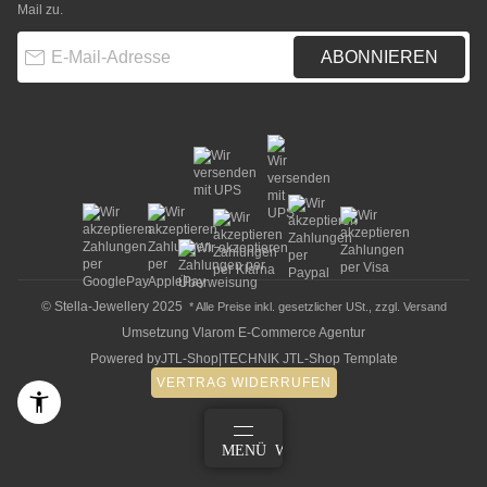
Mail zu.
E-Mail-Adresse
ABONNIEREN
© Stella-Jewellery 2025
* Alle Preise inkl. gesetzlicher USt., zzgl.
Versand
Umsetzung
Vlarom E-Commerce Agentur
Powered by
JTL-Shop
|
TECHNIK JTL-Shop Template
VERTRAG WIDERRUFEN
ANMELDEN
MENÜ
WARENKORB