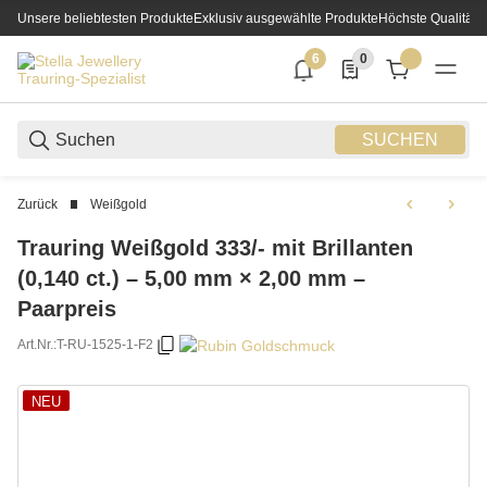
Unsere beliebtesten Produkte
Exklusiv ausgewählte Produkte
Höchste Qualität
6
0
6 neue Notifizierungen
0 Produkte in der List
SUCHEN
Zurück
Weißgold
Trauring Weißgold 333/- mit Brillanten
(0,140 ct.) – 5,00 mm × 2,00 mm –
Paarpreis
Art.Nr.:
T-RU-1525-1-F2
NEU