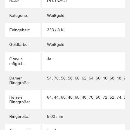
Produkteigenschaft
Wert
HAN:
RU-1525-1
Kategorie:
Weißgold
Feingehalt:
333 / 8 K
Goldfarbe:
Weißgold
Gravur
Ja
möglich:
Damen
54
,
76
,
56
,
58
,
60
,
62
,
64
,
66
,
46
,
68
,
48
,
70
Ringgröße:
Herren
64
,
44
,
66
,
46
,
68
,
48
,
70
,
50
,
72
,
52
,
74
,
54
Ringgröße:
Ringbreite:
5,00 mm