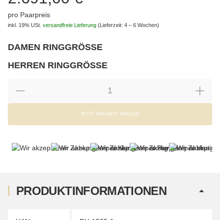
pro Paarpreis
inkl. 19% USt.
versandfreie Lieferung
(Lieferzeit: 4 – 6 Wochen)
DAMEN RINGGRÖSSE
wählen
Bitte wählen Sie eine Variation.
HERREN RINGGRÖSSE
wählen
Bitte wählen Sie eine Variation.
BITTE VARIANTE WÄHLEN
PRODUKTINFORMATIONEN