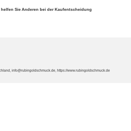
d helfen Sie Anderen bei der Kaufentscheidung
hland, info@rubingoldschmuck.de, https://www.rubingoldschmuck.de