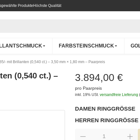
usgewählte Produkte
Höchste Qualität
ILLANTSCHMUCK
FARBSTEINSCHMUCK
GO
5/- mit Brillanten (0,540 ct.) – 3,50 mm × 1,80 mm – Paarpreis
en (0,540 ct.) –
3.894,00 €
pro Paarpreis
inkl. 19% USt.
versandfreie Lieferung
DAMEN RINGGRÖSSE
wählen
Bitte wählen Sie eine Variation.
HERREN RINGGRÖSSE
wählen
Bitte wählen Sie eine Variation.