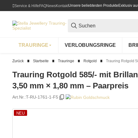
Unsere beliebtesten Produkte
Exklusiv a
Service & Hilfe
FAQ
News
Kontakt
TRAURINGE
VERLOBUNGSRINGE
BR
Zurück
Startseite
Trauringe
Rotgold
Trauring Rotgold 58
Trauring Rotgold 585/- mit Brillant
3,50 mm × 1,80 mm – Paarpreis
Art.Nr.:
T-RU-1761-1-F5
NEU