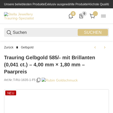
Unsere beliebtesten Produkte
Exklusiv ausgewählte Produkte
Höchste Qualität
6
0
6 neue Notifizierungen
0 Produkte in der List
SUCHEN
Zurück
Gelbgold
Trauring Gelbgold 585/- mit Brillanten
(0,041 ct.) – 4,00 mm × 1,80 mm –
Paarpreis
Art.Nr.:
T-RU-1635-1-F5
NEU