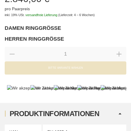
pro Paarpreis
inkl. 19% USt.
versandfreie Lieferung
(Lieferzeit: 4 – 6 Wochen)
DAMEN RINGGRÖSSE
wählen
Bitte wählen Sie eine Variation.
HERREN RINGGRÖSSE
wählen
Bitte wählen Sie eine Variation.
BITTE VARIANTE WÄHLEN
PRODUKTINFORMATIONEN