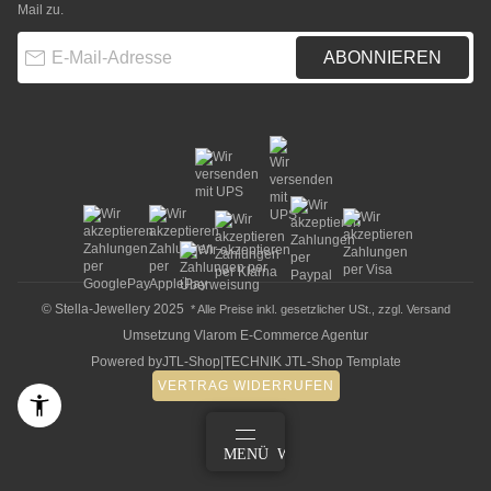
Mail zu.
E-Mail-Adresse
ABONNIEREN
© Stella-Jewellery 2025
* Alle Preise inkl. gesetzlicher USt., zzgl.
Versand
Umsetzung
Vlarom E-Commerce Agentur
Powered by
JTL-Shop
|
TECHNIK JTL-Shop Template
VERTRAG WIDERRUFEN
ANMELDEN
MENÜ
WARENKORB