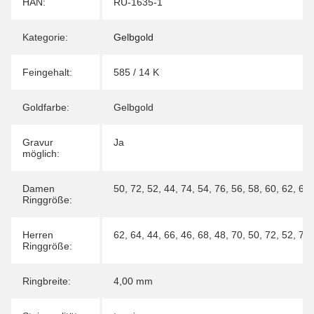
Produkteigenschaft
Wert
HAN:
RU-1635-1
Kategorie:
Gelbgold
Feingehalt:
585 / 14 K
Goldfarbe:
Gelbgold
Gravur
Ja
möglich:
Damen
50
,
72
,
52
,
44
,
74
,
54
,
76
,
56
,
58
,
60
,
62
,
64
Ringgröße:
Herren
62
,
64
,
44
,
66
,
46
,
68
,
48
,
70
,
50
,
72
,
52
,
74
Ringgröße:
Ringbreite:
4,00 mm