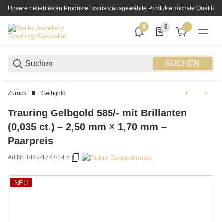
Unsere beliebtesten Produkte
Exklusiv ausgewählte Produkte
Höchste Qualität
6
0
6 neue Notifizierungen
0 Produkte in der List
SUCHEN
Zurück
Gelbgold
Trauring Gelbgold 585/- mit Brillanten
(0,035 ct.) – 2,50 mm × 1,70 mm –
Paarpreis
Art.Nr.:
T-RU-1773-1-F5
NEU