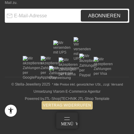
Mail zu.
E-Mail-Adresse
ABONNIEREN
© Stella-Jewellery 2025
* Alle Preise inkl. gesetzlicher USt., zzgl.
Versand
Umsetzung
Vlarom E-Commerce Agentur
Powered by
JTL-Shop
|
TECHNIK JTL-Shop Template
VERTRAG WIDERRUFEN
ANMELDEN
MENÜ
WARENKORB