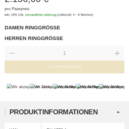
pro Paarpreis
inkl. 19% USt.
versandfreie Lieferung
(Lieferzeit: 4 – 6 Wochen)
DAMEN RINGGRÖSSE
wählen
Bitte wählen Sie eine Variation.
HERREN RINGGRÖSSE
wählen
Bitte wählen Sie eine Variation.
BITTE VARIANTE WÄHLEN
PRODUKTINFORMATIONEN