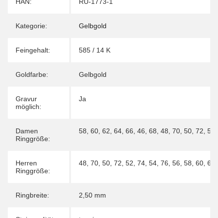
Produkteigenschaft
Wert
HAN:
RU-1773-1
Kategorie:
Gelbgold
Feingehalt:
585 / 14 K
Goldfarbe:
Gelbgold
Gravur
Ja
möglich:
Damen
58
,
60
,
62
,
64
,
66
,
46
,
68
,
48
,
70
,
50
,
72
,
52
Ringgröße:
Herren
48
,
70
,
50
,
72
,
52
,
74
,
54
,
76
,
56
,
58
,
60
,
62
Ringgröße:
Ringbreite:
2,50 mm