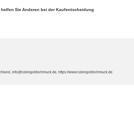
d helfen Sie Anderen bei der Kaufentscheidung
hland, info@rubingoldschmuck.de, https://www.rubingoldschmuck.de