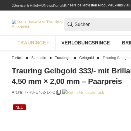
Unsere beliebtesten Produkte
Exklusiv a
Service & Hilfe
FAQ
News
Kontakt
TRAURINGE
VERLOBUNGSRINGE
BR
Zurück
Startseite
Trauringe
Gelbgold
Trauring Gelbgold
Trauring Gelbgold 333/- mit Brillan
4,50 mm × 2,00 mm – Paarpreis
Art.Nr.:
T-RU-1762-1-F2
NEU