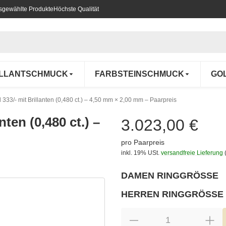
usgewählte Produkte
Höchste Qualität
ILLANTSCHMUCK
FARBSTEINSCHMUCK
GO
 333/- mit Brillanten (0,480 ct.) – 4,50 mm × 2,00 mm – Paarpreis
ten (0,480 ct.) –
3.023,00 €
pro Paarpreis
inkl. 19% USt.
versandfreie Lieferung
DAMEN RINGGRÖSSE
wählen
Bitte wählen Sie eine Variation.
HERREN RINGGRÖSSE
wählen
Bitte wählen Sie eine Variation.