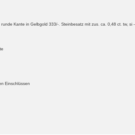
nde Kante in Gelbgold 333/-. Steinbesatz mit zus. ca. 0,48 ct. tw, si -
te
inen Einschlüssen