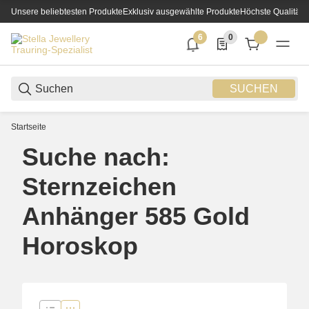
Unsere beliebtesten Produkte
Exklusiv ausgewählte Produkte
Höchste Qualität
6
0
6 neue Notifizierungen
0 Produkte in der List
SUCHEN
Startseite
Suche nach:
Sternzeichen
Anhänger 585 Gold
Horoskop