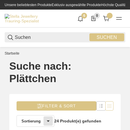
Unsere beliebtesten Produkte
Exklusiv ausgewählte Produkte
Höchste Qualität
6
0
6 neue Notifizierungen
0 Produkte in der List
SUCHEN
Startseite
Suche nach:
Plättchen
FILTER & SORT
24 Produkt(e) gefunden
Sortierung