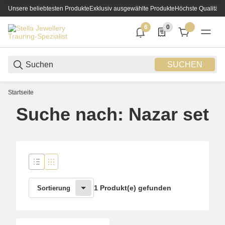
Unsere beliebtesten Produkte
Exklusiv ausgewählte Produkte
Höchste Qualität
6
0
6 neue Notifizierungen
0 Produkte in der List
SUCHEN
Startseite
Suche nach: Nazar set
1 Produkt(e) gefunden
Sortierung