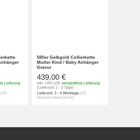
ierkette
585er Gelbgold Collierkette
 Anhänger
Mutter Kind / Baby Anhänger
Gravur
439,00 €
ie Lieferung
inkl. 19% USt.
versandfreie Lieferung
(Lieferzeit: 2 - 3 Tage)
e
(DE -
Lieferzeit:
3 - 4 Werktage
(DE -
Ausland abweichend)