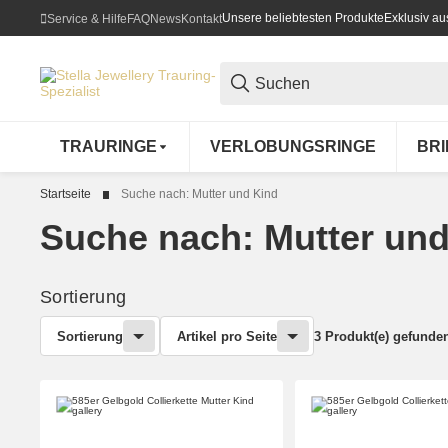
Unsere beliebtesten Produkte
Exklusiv a
Service & Hilfe
FAQ
News
Kontakt
TRAURINGE
VERLOBUNGSRINGE
BR
Startseite
Suche nach: Mutter und Kind
Suche nach: Mutter und
Sortierung
Sortierung
Artikel pro Seite
3 Produkt(e) gefunde