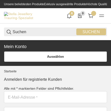
Unsere beliebtesten Produkte
Exklusiv ausgewählte Produkte
Höchste Qualität
6
0
6 neue Notifizierungen
0 Produkte in der List
SUCHEN
Mein Konto
Auswählen
Startseite
Anmelden für registrierte Kunden
Alle mit
*
markierten Felder sind Pflichtfelder.
E-Mail-Adresse
*