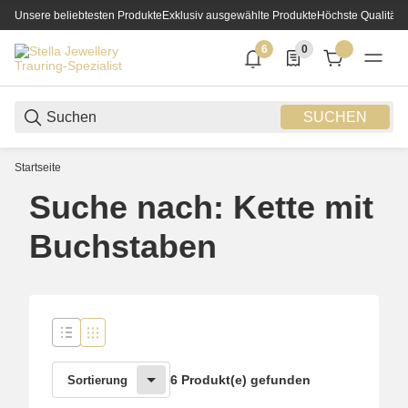
Unsere beliebtesten Produkte
Exklusiv ausgewählte Produkte
Höchste Qualität
6
0
6 neue Notifizierungen
0 Produkte in der List
SUCHEN
Startseite
Suche nach: Kette mit
Buchstaben
6 Produkt(e) gefunden
Sortierung