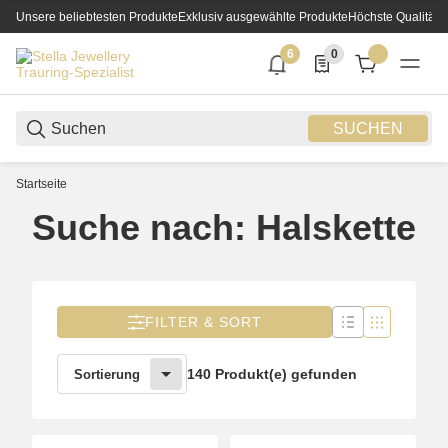
Unsere beliebtesten Produkte
Exklusiv ausgewählte Produkte
Höchste Qualität
6
0
6 neue Notifizierungen
0 Produkte in der List
SUCHEN
Startseite
Suche nach: Halskette
FILTER & SORT
140 Produkt(e) gefunden
Sortierung