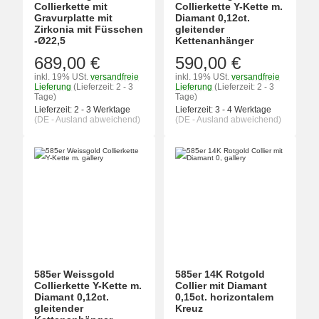
Collierkette mit
Collierkette Y-Kette m.
Gravurplatte mit
Diamant 0,12ct.
Zirkonia mit Füsschen
gleitender
-Ø22,5
Kettenanhänger
689,00 €
590,00 €
inkl. 19% USt.
versandfreie
inkl. 19% USt.
versandfreie
Lieferung
(Lieferzeit: 2 - 3
Lieferung
(Lieferzeit: 2 - 3
Tage)
Tage)
Lieferzeit:
2 - 3 Werktage
Lieferzeit:
3 - 4 Werktage
(DE - Ausland abweichend)
(DE - Ausland abweichend)
585er Weissgold
585er 14K Rotgold
Collierkette Y-Kette m.
Collier mit Diamant
Diamant 0,12ct.
0,15ct. horizontalem
gleitender
Kreuz