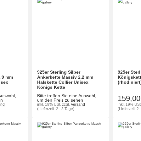
r
925er Sterling Silber
925er Sterl
1,9 mm
Ankerkette Massiv 2,2 mm
Königsket
isex
Halskette Collier Unisex
(rhodiniert
Königs Kette
 Auswahl,
Bitte treffen Sie eine Auswahl,
159,00
en
um den Preis zu sehen
and
inkl. 19% USt.
zzgl.
Versand
inkl. 19% USt
(Lieferzeit: 2 - 3 Tage)
(Lieferzeit: 2 