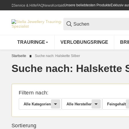
Unsere beliebtesten Produkte
Exklusiv a
Service & Hilfe
FAQ
News
Kontakt
TRAURINGE
VERLOBUNGSRINGE
BR
Startseite
Suche nach: Halskette Silber
Suche nach: Halskette S
Filtern nach:
Alle Kategorien
Alle Hersteller
Feingehalt
Sortierung