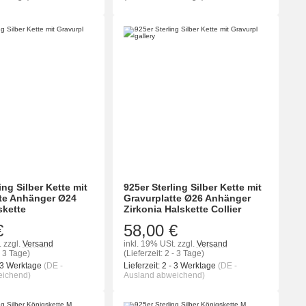
ing Silber Kette mit
925er Sterling Silber Kette mit
te Anhänger Ø24
Gravurplatte Ø26 Anhänger
skette
Zirkonia Halskette Collier
€
58,00 €
.
zzgl.
Versand
inkl. 19% USt.
zzgl.
Versand
- 3 Tage)
(Lieferzeit: 2 - 3 Tage)
 3 Werktage
(DE -
Lieferzeit:
2 - 3 Werktage
(DE -
eichend)
Ausland abweichend)