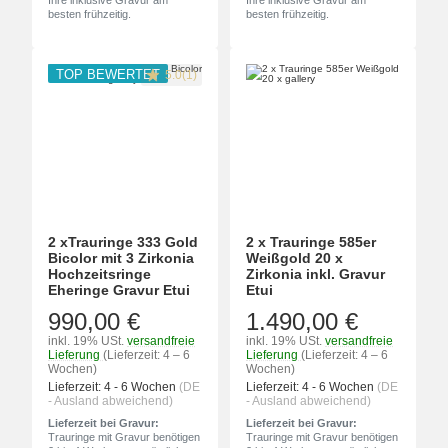
Ihre inklusive Gravur am
Ihre inklusive Gravur am
besten frühzeitig.
besten frühzeitig.
TOP BEWERTET
5.0(1)
2 xTrauringe 333 Gold
2 x Trauringe 585er
Bicolor mit 3 Zirkonia
Weißgold 20 x
Hochzeitsringe
Zirkonia inkl. Gravur
Eheringe Gravur Etui
Etui
990,00 €
1.490,00 €
inkl. 19% USt.
versandfreie
inkl. 19% USt.
versandfreie
Lieferung
(Lieferzeit: 4 – 6
Lieferung
(Lieferzeit: 4 – 6
Wochen)
Wochen)
Lieferzeit:
4 - 6 Wochen
(DE
Lieferzeit:
4 - 6 Wochen
(DE
- Ausland abweichend)
- Ausland abweichend)
Lieferzeit bei Gravur:
Lieferzeit bei Gravur:
Trauringe mit Gravur benötigen
Trauringe mit Gravur benötigen