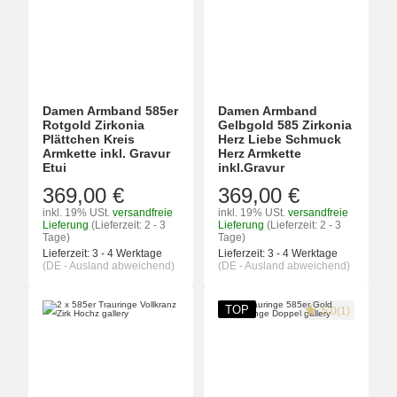
Damen Armband 585er
Damen Armband
Rotgold Zirkonia
Gelbgold 585 Zirkonia
Plättchen Kreis
Herz Liebe Schmuck
Armkette inkl. Gravur
Herz Armkette
Etui
inkl.Gravur
369,00 €
369,00 €
inkl. 19% USt.
versandfreie
inkl. 19% USt.
versandfreie
Lieferung
(Lieferzeit: 2 - 3
Lieferung
(Lieferzeit: 2 - 3
Tage)
Tage)
Lieferzeit:
3 - 4 Werktage
Lieferzeit:
3 - 4 Werktage
(DE - Ausland abweichend)
(DE - Ausland abweichend)
TOP
5.0(1)