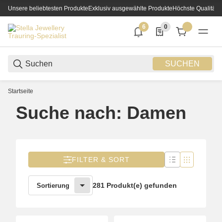
Unsere beliebtesten Produkte
Exklusiv ausgewählte Produkte
Höchste Qualität
6
0
6 neue Notifizierungen
0 Produkte in der List
SUCHEN
Startseite
Suche nach: Damen
FILTER & SORT
281 Produkt(e) gefunden
Sortierung