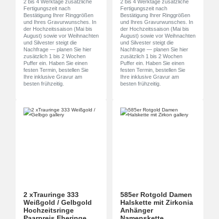
2 bis 4 Werktage zusätzliche
2 bis 4 Werktage zusätzliche
Fertigungszeit nach
Fertigungszeit nach
Bestätigung Ihrer Ringgrößen
Bestätigung Ihrer Ringgrößen
und Ihres Gravurwunsches. In
und Ihres Gravurwunsches. In
der Hochzeitssaison (Mai bis
der Hochzeitssaison (Mai bis
August) sowie vor Weihnachten
August) sowie vor Weihnachten
und Silvester steigt die
und Silvester steigt die
Nachfrage — planen Sie hier
Nachfrage — planen Sie hier
zusätzlich 1 bis 2 Wochen
zusätzlich 1 bis 2 Wochen
Puffer ein. Haben Sie einen
Puffer ein. Haben Sie einen
festen Termin, bestellen Sie
festen Termin, bestellen Sie
Ihre inklusive Gravur am
Ihre inklusive Gravur am
besten frühzeitig.
besten frühzeitig.
2 xTrauringe 333
585er Rotgold Damen
Weißgold / Gelbgold
Halskette mit Zirkonia
Hochzeitsringe
Anhänger
Paarpreis Eheringe
Namenskette