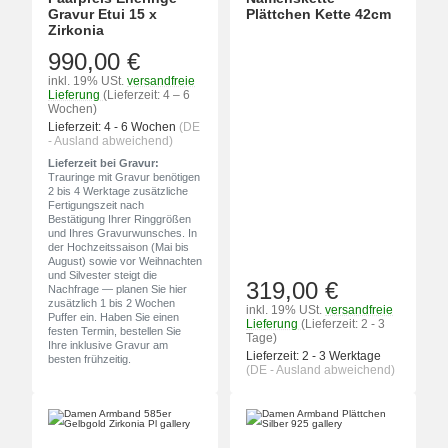
Gravur Etui 15 x
Plättchen Kette 42cm
Zirkonia
990,00 €
inkl. 19% USt.
versandfreie
Lieferung
(Lieferzeit: 4 – 6
Wochen)
Lieferzeit:
4 - 6 Wochen
(DE
- Ausland abweichend)
Lieferzeit bei Gravur:
Trauringe mit Gravur benötigen
2 bis 4 Werktage zusätzliche
Fertigungszeit nach
Bestätigung Ihrer Ringgrößen
und Ihres Gravurwunsches. In
der Hochzeitssaison (Mai bis
August) sowie vor Weihnachten
und Silvester steigt die
319,00 €
Nachfrage — planen Sie hier
zusätzlich 1 bis 2 Wochen
inkl. 19% USt.
versandfreie
Puffer ein. Haben Sie einen
Lieferung
(Lieferzeit: 2 - 3
festen Termin, bestellen Sie
Tage)
Ihre inklusive Gravur am
Lieferzeit:
2 - 3 Werktage
besten frühzeitig.
(DE - Ausland abweichend)