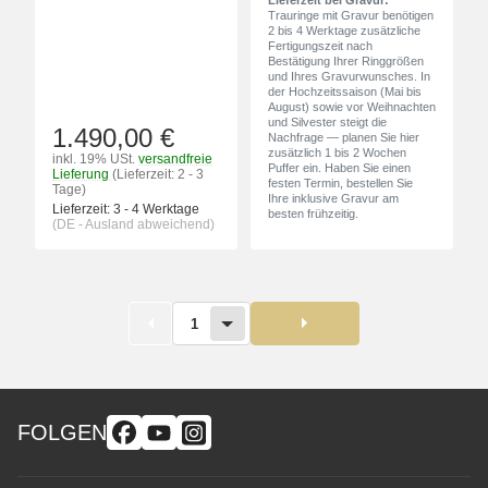
Trauringe mit Gravur benötigen
2 bis 4 Werktage zusätzliche
Fertigungszeit nach
Bestätigung Ihrer Ringgrößen
und Ihres Gravurwunsches. In
der Hochzeitssaison (Mai bis
August) sowie vor Weihnachten
und Silvester steigt die
1.490,00 €
Nachfrage — planen Sie hier
zusätzlich 1 bis 2 Wochen
inkl. 19% USt.
versandfreie
Puffer ein. Haben Sie einen
Lieferung
(Lieferzeit: 2 - 3
festen Termin, bestellen Sie
Tage)
Ihre inklusive Gravur am
Lieferzeit:
3 - 4 Werktage
besten frühzeitig.
(DE - Ausland abweichend)
1
FOLGEN