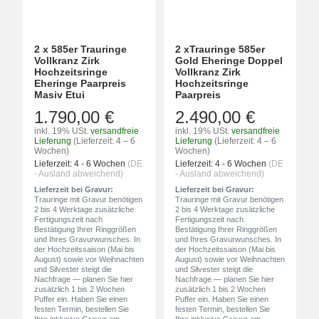
2 x 585er Trauringe
2 xTrauringe 585er
Vollkranz Zirk
Gold Eheringe Doppel
Hochzeitsringe
Vollkranz Zirk
Eheringe Paarpreis
Hochzeitsringe
Masiv Etui
Paarpreis
1.790,00 €
2.490,00 €
inkl. 19% USt.
versandfreie
inkl. 19% USt.
versandfreie
Lieferung
(Lieferzeit: 4 – 6
Lieferung
(Lieferzeit: 4 – 6
Wochen)
Wochen)
Lieferzeit:
4 - 6 Wochen
(DE
Lieferzeit:
4 - 6 Wochen
(DE
- Ausland abweichend)
- Ausland abweichend)
Lieferzeit bei Gravur:
Lieferzeit bei Gravur:
Trauringe mit Gravur benötigen
Trauringe mit Gravur benötigen
2 bis 4 Werktage zusätzliche
2 bis 4 Werktage zusätzliche
Fertigungszeit nach
Fertigungszeit nach
Bestätigung Ihrer Ringgrößen
Bestätigung Ihrer Ringgrößen
und Ihres Gravurwunsches. In
und Ihres Gravurwunsches. In
der Hochzeitssaison (Mai bis
der Hochzeitssaison (Mai bis
August) sowie vor Weihnachten
August) sowie vor Weihnachten
und Silvester steigt die
und Silvester steigt die
Nachfrage — planen Sie hier
Nachfrage — planen Sie hier
zusätzlich 1 bis 2 Wochen
zusätzlich 1 bis 2 Wochen
Puffer ein. Haben Sie einen
Puffer ein. Haben Sie einen
festen Termin, bestellen Sie
festen Termin, bestellen Sie