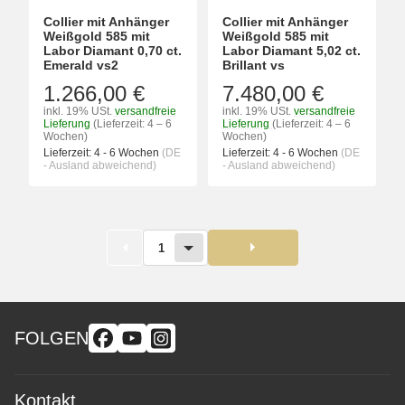
Collier mit Anhänger
Collier mit Anhänger
Weißgold 585 mit
Weißgold 585 mit
Labor Diamant 0,70 ct.
Labor Diamant 5,02 ct.
Emerald vs2
Brillant vs
1.266,00 €
7.480,00 €
inkl. 19% USt.
versandfreie
inkl. 19% USt.
versandfreie
Lieferung
(Lieferzeit: 4 – 6
Lieferung
(Lieferzeit: 4 – 6
Wochen)
Wochen)
Lieferzeit:
4 - 6 Wochen
(DE
Lieferzeit:
4 - 6 Wochen
(DE
- Ausland abweichend)
- Ausland abweichend)
1
FOLGEN
Kontakt