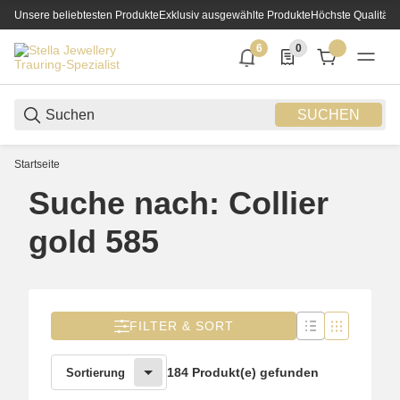
Unsere beliebtesten Produkte
Exklusiv ausgewählte Produkte
Höchste Qualität
6
0
6 neue Notifizierungen
0 Produkte in der List
SUCHEN
Startseite
Suche nach: Collier
gold 585
FILTER & SORT
184 Produkt(e) gefunden
Sortierung